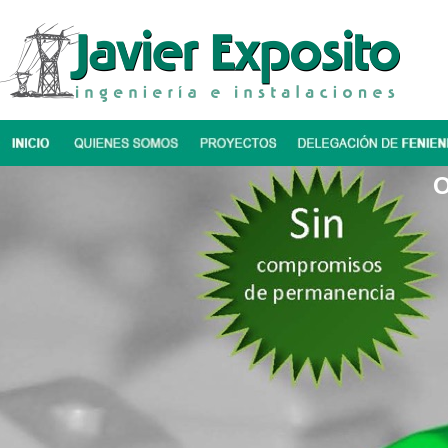
O
Fenie energía Cáceres
Fenie energía
Certificados Eficiencia
Energética
Instalaciones
Mantenimiento
Proyectos